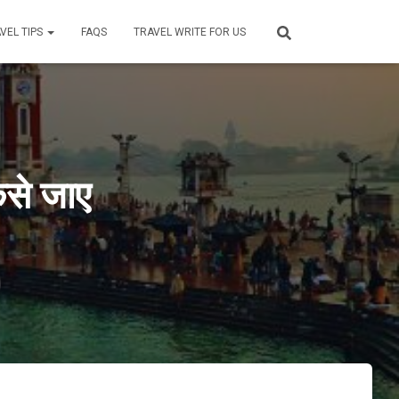
VEL TIPS
FAQS
TRAVEL WRITE FOR US
से जाए