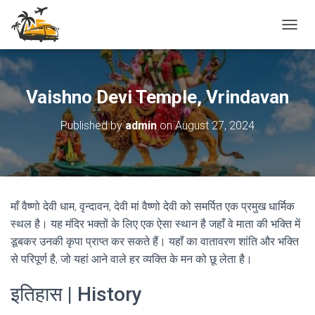
T
O
G
G
L
Vaishno Devi Temple, Vrindavan
E
N
Published by
admin
on
August 27, 2024
A
V
I
G
A
T
माँ वैष्णो देवी धाम, वृन्दावन, देवी मां वैष्णो देवी को समर्पित एक प्रमुख धार्मिक
I
स्थल है। यह मंदिर भक्तों के लिए एक ऐसा स्थान है जहाँ वे माता की भक्ति में
O
N
डूबकर उनकी कृपा प्राप्त कर सकते हैं। यहाँ का वातावरण शांति और भक्ति
से परिपूर्ण है, जो यहां आने वाले हर व्यक्ति के मन को छू लेता है।
इतिहास | History